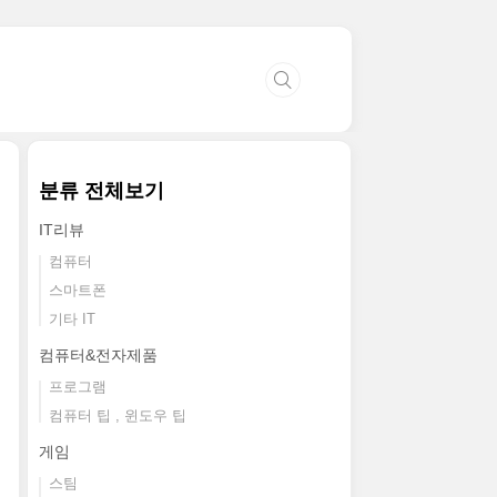
분류 전체보기
IT리뷰
컴퓨터
스마트폰
기타 IT
컴퓨터&전자제품
프로그램
컴퓨터 팁 , 윈도우 팁
게임
스팀