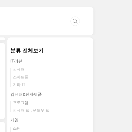
분류 전체보기
IT리뷰
컴퓨터
스마트폰
기타 IT
컴퓨터&전자제품
프로그램
컴퓨터 팁 , 윈도우 팁
게임
스팀