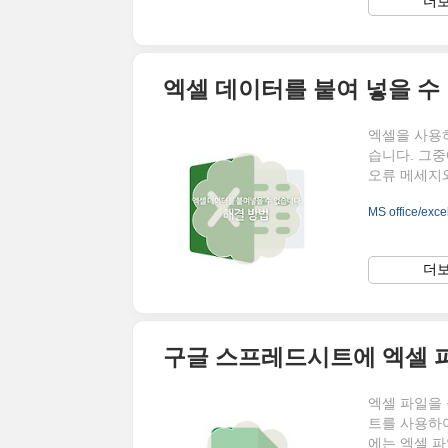
더보
용을 클릭해야
릭합니다. ▲
엑셀 데이터를 붙여 넣을 수
엑셀을 사용하
습니다. 그중
오류 메세지와
단한 방법으로
MS office/exce
해결 방법에 
용을 붙여넣으
와 함께 내용
더보
을 셀에 [마
오류 없이 정
구글 스프레드시트에 엑셀 
엑셀 파일을
트를 사용하
에는 엑셀 