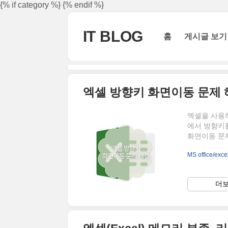
본문 바로가기
{% if category %}
{% endif %}
IT BLOG
홈
게시글 보기
엑셀 방향키 화면이동 문제 해
엑셀을 사용
에서 방향키
화면이동 문제
결 방법 ▲ 
MS office/exce
우가 있습니다
Lock)이 
(Scroll 
더보
방향키 화면이동
눌러줍니다. ▲ 