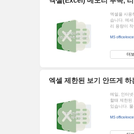
엑셀(Excel) 메모리 부족,
엑셀을 사용
습니다. 메세
리 용량이 작
은 가상 메모
MS office/exce
족, 리소스 
크기를 초과하
키 + E] 
더보
스 우 클릭 
급 시스템 설
엑셀 제한된 보기 안뜨게 하
메일, 인터넷
할때 제한된 
있습니다. 
의 경우 일
MS office/exce
경우도 있는
되는데요. 
다. ▲ 위와