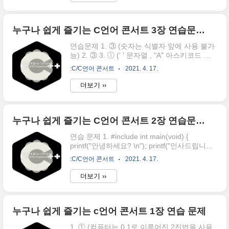
로 변경하고 unsigned을 삭제해야 한다.
#include int main(void) { const int MAX=1000;
int i = 10; double d = .2; return 0; }
Programming 1. #include int main(void) { int
누구나 쉽게 즐기는 C언어 콘서트 3장 연습문제/Programming
x, y; printf("첫 번째 정수를 입력하시오 : ");
연습문제 1. ③ (숫자는 식별자 앞에 사용 불가
scanf_s("%d", &x); printf("두 번째 정수를 입력
능) 2. ③ 3. ⓛ (' ' 문자열 , "A" 아스키코드 값
하시오 ..
상수 , 0x10 16진수 상수 , .1 10진수 상수) 4.
:C/C언어 콘서트
2021. 4. 17.
② (unsigned short의 값의 범위가 0~65,535
까지이므로 가장 메모리를 적게 사용한다.) 5.
더보기 ››
c progrmming class 6. f=12.345F; OR
f=12.345f; (float 변수 초기화시 상수뒤에 꼭 F
, f 를 붙여야 한다.) 7. x = 2 , y = 2.000000 8.
④ 9. 16 10. A C Programming 1. #include int
누구나 쉽게 즐기는 C언어 콘서트 2장 연습문제 / Programing
main(void) { double x; printf("실수를 입력하시
연습 문제 1. #include int main(void) {
오 : "); scanf_s("%lf", &x); printf("지수 형식으..
printf("안녕하세요? \n"); printf("인사드립니다.
\n"); return 0; } 2. 2 * 3 = 6 ([%d * %d = %d] =
:C/C언어 콘서트
2021. 4. 17.
[2 * 3 = 6]) 3. 6 (result = x * y , x = 3 , y = 2 / x
* y = 3 * 2 = 6) 4. int main → int main(void)
더보기 ››
print → printf return 0 → return 0;
Programming 1. #include int main(void) {
printf("이름: 홍길동\n"); printf("주소: 서울시 종
로구\n"); printf("전화번호: 111-2222\n");
누구나 쉽게 즐기는 c언어 콘서트 1장 연습 문제
return 0; } 2. #include in..
1. ① (컴퓨터는 0,1로 이루어진 2진법을 사용