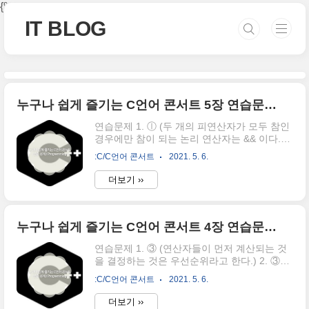
본문 바로가기
{% if category %}
{% endif %}
IT BLOG
누구나 쉽게 즐기는 C언어 콘서트 5장 연습문제/Programming
연습문제 1. ⓛ (두 개의 피연산자가 모두 참인
경우에만 참이 되는 논리 연산자는 && 이다.)
2. ⓛ 3. ⓛ②③④ (모두 정답) 4. 10보다 작음
:C/C언어 콘서트
2021. 5. 6.
5. else 절 6. ZeroTwo 7. (a) : 오류가 없다. (b)
: if( 0 < age < 18 ) → if( 0 < age && age < 18
더보기 ››
) (c) : if ( x = 0 ) → if ( x == 0) 8. Switch(x) {
case -1: num--; break; case 1: num++; break;
default: num = 0; break; } Programming 1.
#include int main(void) { int x; printf("정수를
누구나 쉽게 즐기는 C언어 콘서트 4장 연습문제/Programming
입력하시오 : "); scanf_s("%d", &x); if (x % ..
연습문제 1. ③ (연산자들이 먼저 계산되는 것
을 결정하는 것은 우선순위라고 한다.) 2. ③
(7/9*9 → 7/9 = 0 , 0*9 = 0) 3. ② 4. 1 5. 15 6.
:C/C언어 콘서트
2021. 5. 6.
1 7. 1 0 20 0 20 8. 변수 선언이 잘못되어있어
서 컴파일이 불가능하다. 즉 interger → int 으
더보기 ››