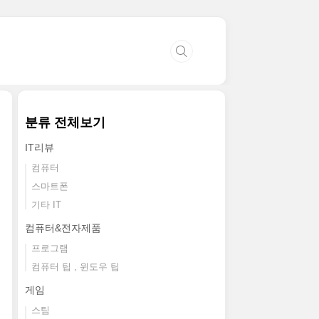
분류 전체보기
IT리뷰
컴퓨터
스마트폰
기타 IT
컴퓨터&전자제품
프로그램
컴퓨터 팁 , 윈도우 팁
게임
스팀