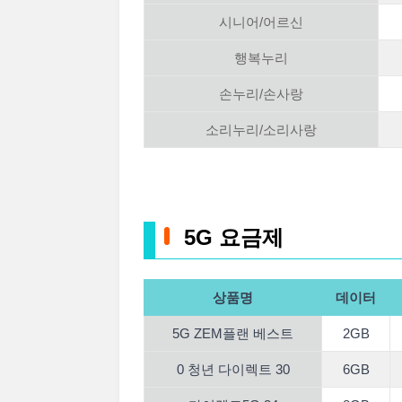
시니어/어르신
행복누리
손누리/손사랑
소리누리/소리사랑
5G 요금제
상품명
데이터
5G ZEM플랜 베스트
2GB
0 청년 다이렉트 30
6GB