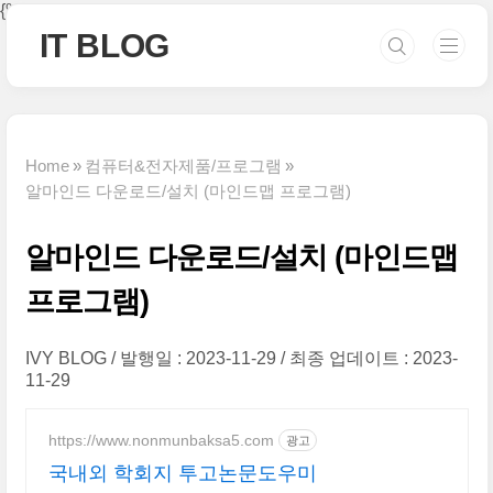
본문 바로가기
{% if category %}
{% endif %}
IT BLOG
Home
컴퓨터&전자제품/프로그램
알마인드 다운로드/설치 (마인드맵 프로그램)
알마인드 다운로드/설치 (마인드맵
프로그램)
IVY BLOG
발행일 : 2023-11-29
최종 업데이트 : 2023-
11-29
https://www.nonmunbaksa5.com
광고
국내외 학회지 투고논문도우미