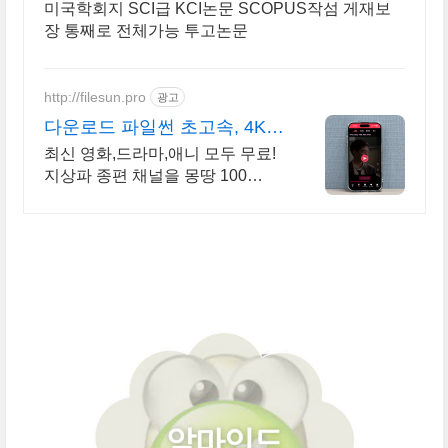
미국학회지 SCI급 KCI논문 SCOPUS작섬 게재보
장 통째로 전체가능 투고논문
http://filesun.pro
광고
다운로드 파일썬 초고속, 4K
실시간 보기!
최신 영화,드라마,애니 모두 무료!
지상파 종편 채널을 몽땅 100
원,4K 스트리밍