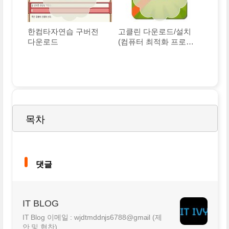
한컴타자연습 구버전
고클린 다운로드/설치
다운로드
(컴퓨터 최적화 프로그
램)
목차
댓글
IT BLOG
IT Blog 이메일 : wjdtmddnjs6788@gmail (제
안 및 협찬)